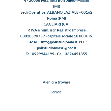
4 - 20068 Peschiera Borromeo- Milano
(MI)
Sedi Operative: ALBANO LAZIALE - 00162
Roma (RM)
CAGLIARI (CA)
P. IVA e num. iscr. Registro Imprese
03028590739 - capitale sociale 10.000€ i.v.
E-MAIL: info@polistudiomia.it PEC:
polistudiomiasrl@pec.it
Tel. 0999944199 - Cell. 3394451855
Vienici a trovare
Scrivici