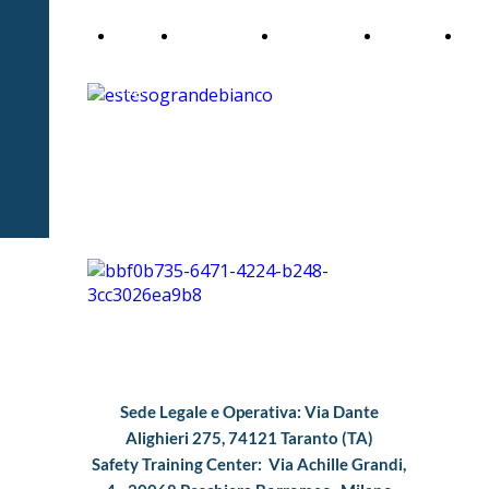
Home
Consulenza
Formazione
e
Con
Page
Learning
Sede Legale e Operativa: Via Dante
Alighieri 275, 74121 Taranto (TA)
Safety Training Center: Via Achille Grandi,