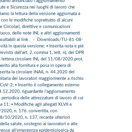
bbiamo annunciato l'aggiornamento
ute e Sicurezza nei luoghi di lavoro che
iamo la lettura della versione aggiornata a
on le modifiche soprattutto di alcuni
le Circolari, direttive e comunicazioni
 Fuoco, delle note INL e altri aggiornamenti
nsultabili al link . - Downloads/TU-81-08-
à in questa versione: ▪ Inserita nota e piè
revisto dall'art. 2, comma 1, lett. n), del DPR
a lettera circolare INL del 11/08/2020 prot.
rito alla fornitura e posa in opera di
serita la circolare INAIL n. 44.2020 del
itaria dei lavoratori maggiormente a rischio
-CoV-2; ▪ Inserito il collegamento esterno
4.12.2020, riguardante l’aggiornamento
ica periodica delle attrezzature di lavoro di cui
ma 11; ▪ Modifiche agli allegati XLVII e
/2020, n. 176, convertita, con
28/10/2020, n. 137, recante ulteriori
della salute, sostegno ai lavoratori e alle
onnesse all'emergenza epidemiologica da