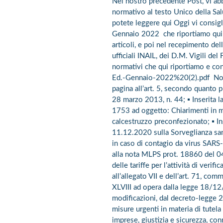
Nel nostro precedente Post, vi a
normativo al testo Unico della Sal
potete leggere qui Oggi vi consigl
Gennaio 2022 che riportiamo qui c
articoli, e poi nel recepimento del
ufficiali INAIL, dei D.M. Vigili del
normativi che qui riportiamo e co
Ed.-Gennaio-2022%20(2).pdf Novit
pagina all’art. 5, secondo quanto p
28 marzo 2013, n. 44; ▪ Inserita l
1753 ad oggetto: Chiarimenti in me
calcestruzzo preconfezionato; ▪ In
11.12.2020 sulla Sorveglianza san
in caso di contagio da virus SARS
alla nota MLPS prot. 18860 del 0
delle tariffe per l’attività di verif
all’allegato VII e dell’art. 71, com
XLVIII ad opera dalla legge 18/12
modificazioni, dal decreto-legge 
misure urgenti in materia di tutela 
imprese, giustizia e sicurezza, c