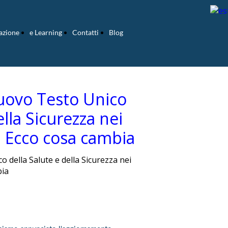
azione
e Learning
Contatti
Blog
ovo Testo Unico
ella Sicurezza nei
o. Ecco cosa cambia
della Salute e della Sicurezza nei
bia